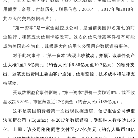
入），部分信用卡客户数据（客户状态数据，例如信用评分，信
用额度，余额，付款历史，联系信息，2016年，2017年和2018年
共23天的交易数据碎片）。
“第一资本”是一家金融控股公司，是当前美国排名第七的商
业银行，和第五大信用卡签发商。
这次的信息泄露事件很有可能
成为美国迄今为止，规模最大的信用卡公司用户数据遭窃事件。
对于此次事件，
“
第一资本”表现比较被动，并预计该事件会产
生大概1至1.5亿美元（约合人民币6.88亿元至10.3亿元）的额外支
出。
这笔支出费用主要由客户通知，信用监控，技术成本和法律支
持驱动
。
受该数据盗窃事件影响，“第一资本”股价一度跌近8%，截至收
盘收跌5.89%，市值蒸发近27亿美金（约合人民币185亿元）。
这不是美国消费者第一次出现数据遭窃。
信贷报告公司伊奎
法克斯公司（Equifax）在2017年数据遭窃，受影响人数多达1.45
亿。
上周，该公司刚刚同意支付至少7亿美元（约合人民币48亿