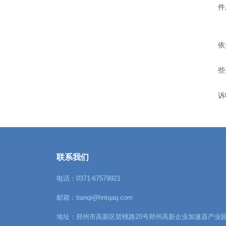
件
6
7
依
8
些
本
诉
联系我们
电话：0371-67579921
邮箱：tianqi@hntqaq.com
地址：郑州市高新区碧桃路20号郑州高新企业加速器产业园D