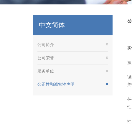
公
中文简体
河
公司简介
实
1
公司荣誉
预
2
服务单位
说
公正性和诚实性声明
关
3
任
性
4
性
5